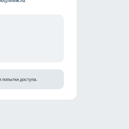
nfo@tnmk.ru
.
 попытки доступа.