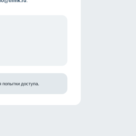
nfo@tnmk.ru
.
 попытки доступа.