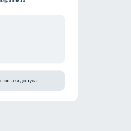
nfo@tnmk.ru
.
 попытки доступа.