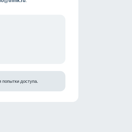
nfo@tnmk.ru
.
 попытки доступа.