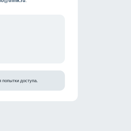
nfo@tnmk.ru
.
 попытки доступа.