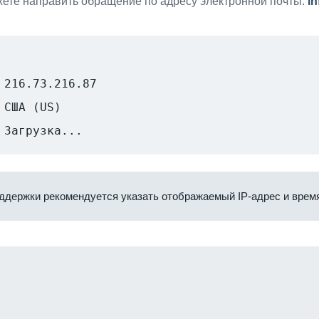
ете направить обращение по адресу электронной почты:
i
216.73.216.87
США (US)
Загрузка...
ддержки рекомендуется указать отображаемый IP-адрес и время