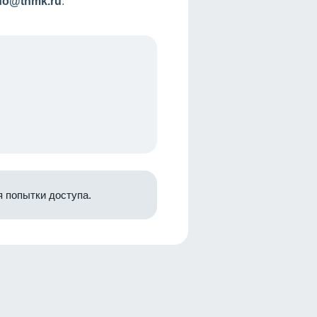
nfo@tnmk.ru
.
 попытки доступа.