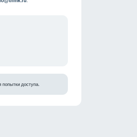
nfo@tnmk.ru
.
 попытки доступа.