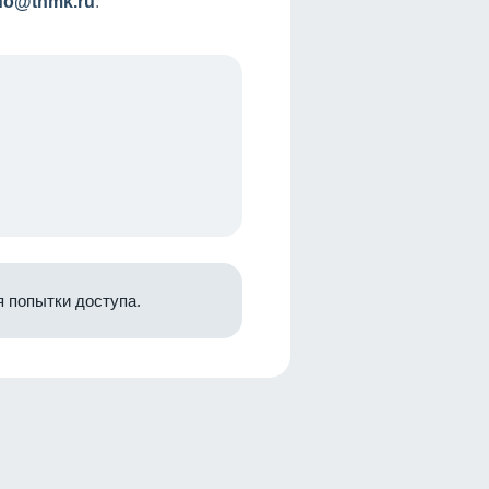
nfo@tnmk.ru
.
 попытки доступа.